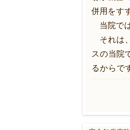
併用をす
当院では
それは、
スの当院
るからで