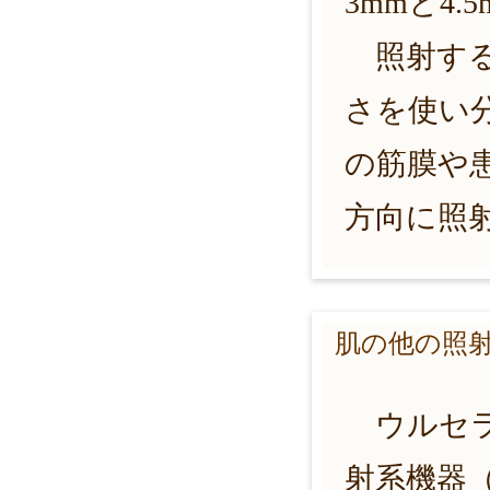
3mmと4
照射する
さを使い
の筋膜や
方向に照
肌の他の照
ウルセラ
射系機器